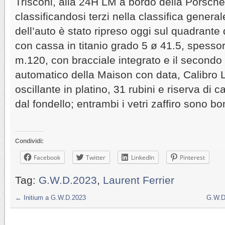
Trisconi, alla 24H LM a bordo della Porsch
classificandosi terzi nella classifica general
dell’auto è stato ripreso oggi sul quadrant
con cassa in titanio grado 5 ø 41.5, spesso
m.120, con bracciale integrato e il second
automatico della Maison con data, Calibro
oscillante in platino, 31 rubini e riserva di ca
dal fondello; entrambi i vetri zaffiro sono bo
Condividi:
Facebook
Twitter
LinkedIn
Pinterest
Tag:
G.W.D.2023
,
Laurent Ferrier
←
Initium a G.W.D.2023
G.W.D.