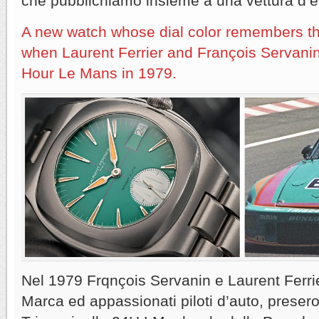
che pubblichiamo insieme a una vettura d’e
A new watch whose dial color remembers t
when Laurent Ferrier and François Servanin
Hour Le Mans in 1979.
Nel 1979 Frqnçois Servanin e Laurent Ferrier
Marca ed appassionati piloti d’auto, preser