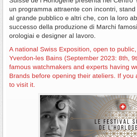
Suisse de l’Horlogerie presenta nel Centro Y-
un programma attraente con incontri, stand 
al grande pubblico e altri che, con la loro a
successo della produzione di Marchi famosi,
orologiai e designer al lavoro.
A national Swiss Exposition, open to public, 
Yverdon-les Bains (September 2023: 8th, 9t
famous watchmakers and experts having wo
Brands before opening their ateliers. If you
to visit it.