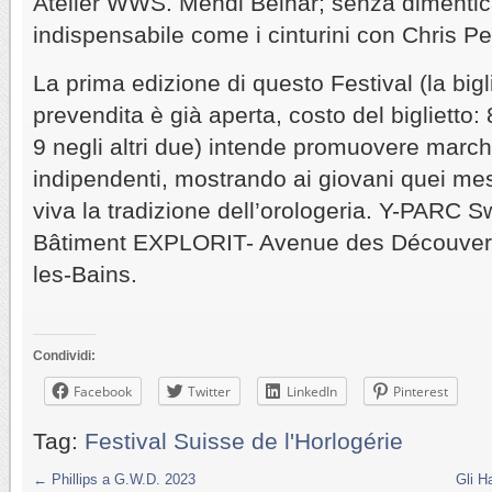
Atelier WWS. Mehdi Belhar; senza dimentic
indispensabile come i cinturini con Chris Pe
La prima edizione di questo Festival (la bigli
prevendita è già aperta, costo del biglietto:
9 negli altri due) intende promuovere marchi
indipendenti, mostrando ai giovani quei me
viva la tradizione dell’orologeria. Y-PARC S
Bâtiment EXPLORIT- Avenue des Découver
les-Bains.
Condividi:
Facebook
Twitter
LinkedIn
Pinterest
Tag:
Festival Suisse de l'Horlogérie
←
Phillips a G.W.D. 2023
Gli H