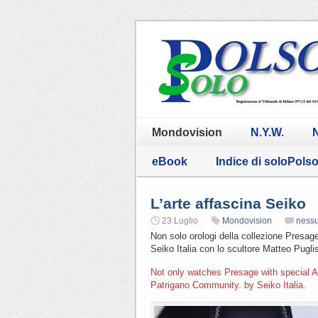
Mondovision
N.Y.W.
N
eBook
Indice di soloPols
L’arte affascina Seiko
23 Luglio
Mondovision
ness
Non solo orologi della collezione Presag
Seiko Italia con lo scultore Matteo Pugli
Not only watches Presage with special An
Patrigano Community. by Seiko Italia.