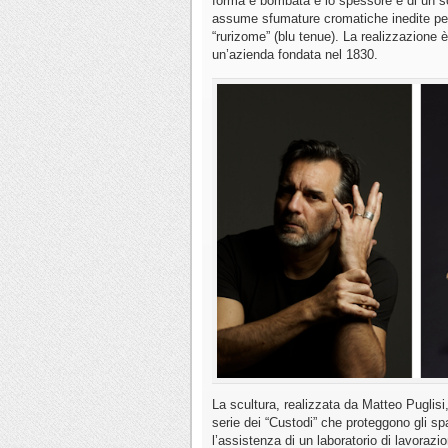
forma e bombata e lo spessore è di un sol
assume sfumature cromatiche inedite per gli
“rurizome” (blu tenue). La realizzazione 
un’azienda fondata nel 1830.
La scultura, realizzata da Matteo Puglisi
serie dei “Custodi” che proteggono gli sp
l’assistenza di un laboratorio di lavorazi