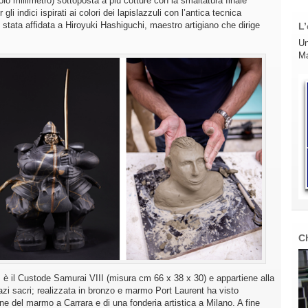
o millimetro) sottoposta a più cotture con la smaltatura finale
 indici ispirati ai colori dei lapislazzuli con l’antica tecnica
è stata affidata a Hiroyuki Hashiguchi, maestro artigiano che dirige
L’
Un
Ma
C
, è il Custode Samurai VIII (misura cm 66 x 38 x 30) e appartiene alla
azi sacri; realizzata in bronzo e marmo Port Laurent ha visto
one del marmo a Carrara e di una fonderia artistica a Milano. A fine