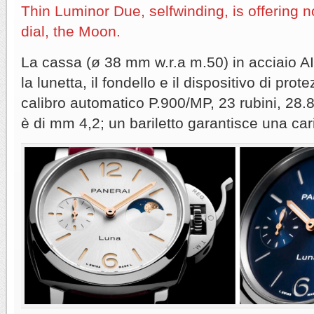
Thin Luminor Due, selfwinding, is offering n
dial, the Moon.
La cassa (ø 38 mm w.r.a m.50) in acciaio A
la lunetta, il fondello e il dispositivo di prot
calibro automatico P.900/MP, 23 rubini, 28.8
è di mm 4,2; un bariletto garantisce una caric