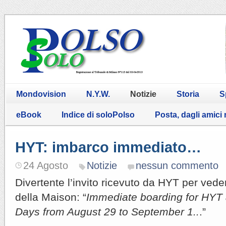
Mondovision
N.Y.W.
Notizie
Storia
S
eBook
Indice di soloPolso
Posta, dagli amici
HYT: imbarco immediato…
24 Agosto
Notizie
nessun commento
Divertente l’invito ricevuto da HYT per veder
della Maison: “
Immediate boarding for HYT
Days from August 29 to September 1..
.”