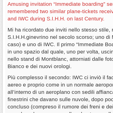
Amusing invitation “Immediate boarding” se
remembered two similar plane-tickets rece
and IWC during S.I.H.H. on last Century.
Mi ha ricordato due inviti nello stesso stile, r
S.I.H.H.ginevrino nel secolo scorso; uno d
caso) e uno di IWC. Il primo “Immediate Boa
in uno spazio dal quale, uno per volta, usc
nello stand di Montblanc, attorniati dalle fo
Bianco e dei nuovi orologi.
Più complesso il secondo: IWC ci inviò il fac
aereo e proprio come in un normale aerop
all’interno di un aeroplano con sedili affianc
finestrini che davano sulle nuvole, dopo poc
concluso (compreso il rumore dei freni e d