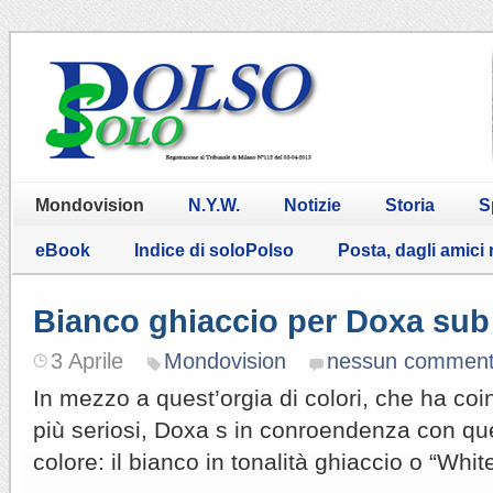
Mondovision
N.Y.W.
Notizie
Storia
S
eBook
Indice di soloPolso
Posta, dagli amici
Bianco ghiaccio per Doxa sub
3 Aprile
Mondovision
nessun commen
In mezzo a quest’orgia di colori, che ha coi
più seriosi, Doxa s in conroendenza con que
colore: il bianco in tonalità ghiaccio o “Whi