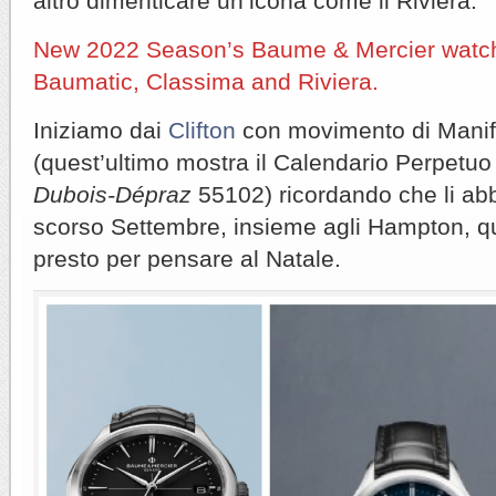
altro dimenticare un’icona come il Riviera.
New 2022 Season’s Baume & Mercier watch
Baumatic, Classima and Riviera.
Iniziamo dai
Clifton
con movimento di Mani
(quest’ultimo mostra il Calendario Perpetuo
Dubois-Dépraz
55102) ricordando che li abb
scorso Settembre, insieme agli Hampton, q
presto per pensare al Natale.