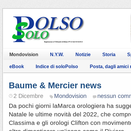
Mondovision
N.Y.W.
Notizie
Storia
S
eBook
Indice di soloPolso
Posta, dagli amici
Baume & Mercier news
2 Dicembre
Mondovision
nessun com
Da pochi giorni laMarca orologiera ha suggeri
Natale le ultime novità del 2022, che comp
Classima e gli orologi Clifton con movimen