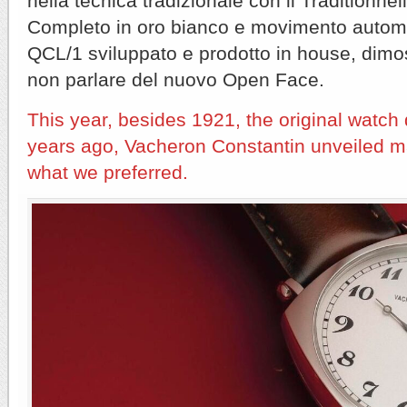
nella tecnica tradizionale con il Traditionne
Completo in oro bianco e movimento autom
QCL/1 sviluppato e prodotto in house, dimost
non parlare del nuovo Open Face.
This year, besides 1921, the original watc
years ago, Vacheron Constantin unveiled m
what we preferred.