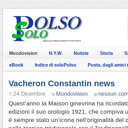
Mondovision
N.Y.W.
Notizie
Storia
S
eBook
Indice di soloPolso
Posta, dagli amici
Vacheron Constantin news
24 Dicembre
Mondovision
nessun co
Quest’anno la Maison ginevrina ha ricorda
edizioni il suo orologio 1921, che compiva u
è sempre stato un’icona nell’originalità del