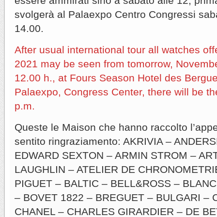
essere ammirati sino a sabato alle 12, prima
svolgerà al Palaexpo Centro Congressi sab
14.00.
After usual international tour all watches of
2021 may be seen from tomorrow, November
12.00 h., at Fours Season Hotel des Bergues
Palaexpo, Congress Center, there will be th
p.m.
Queste le Maison che hanno raccolto l’appel
sentito ringraziamento: AKRIVIA – ANDE
EDWARD SEXTON – ARMIN STROM – ART
LAUGHLIN – ATELIER DE CHRONOMETRI
PIGUET – BALTIC – BELL&ROSS – BLAN
– BOVET 1822 – BREGUET – BULGARI – 
CHANEL – CHARLES GIRARDIER – DE B