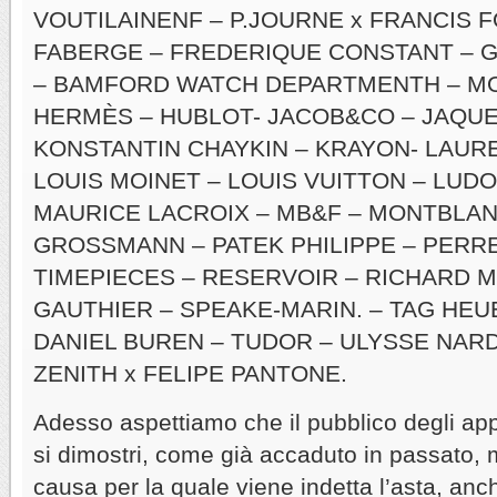
VOUTILAINENF – P.JOURNE x FRANCIS 
FABERGE – FREDERIQUE CONSTANT – 
– BAMFORD WATCH DEPARTMENTH – MO
HERMÈS – HUBLOT- JACOB&CO – JAQUE
KONSTANTIN CHAYKIN – KRAYON- LAUR
LOUIS MOINET – LOUIS VUITTON – LUD
MAURICE LACROIX – MB&F – MONTBLAN
GROSSMANN – PATEK PHILIPPE – PERR
TIMEPIECES – RESERVOIR – RICHARD M
GAUTHIER – SPEAKE-MARIN. – TAG HEUE
DANIEL BUREN – TUDOR – ULYSSE NAR
ZENITH x FELIPE PANTONE.
Adesso aspettiamo che il pubblico degli appa
si dimostri, come già accaduto in passato, 
causa per la quale viene indetta l’asta, anc