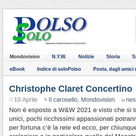
Mondovision
N.Y.W.
Notizie
Storia
S
eBook
Indice di soloPolso
Posta, dagli amici
Christophe Claret Concertino
10 Aprile
Il carosello
,
Mondovision
nes
Non è esposto a W&W 2021 e visto che si tr
unici, pochi ricchissimi appassionati potran
per fortuna c’è la rete ed ecco, per chiunqu