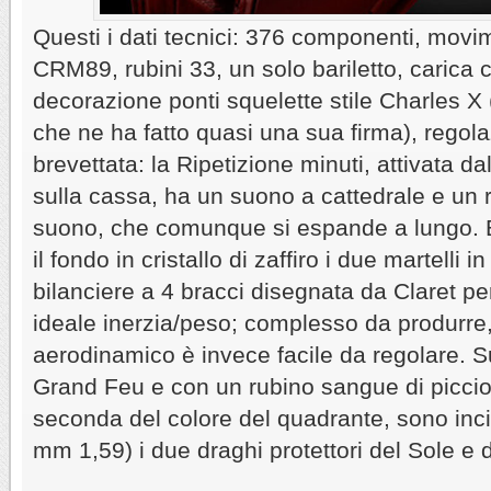
Questi i dati tecnici: 376 componenti, mov
CRM89, rubini 33, un solo bariletto, carica 
decorazione ponti squelette stile Charles X
che ne ha fatto quasi una sua firma), regol
brevettata: la Ripetizione minuti, attivata da
sulla cassa, ha un suono a cattedrale e un r
suono, che comunque si espande a lungo. B
il fondo in cristallo di zaffiro i due martelli 
bilanciere a 4 bracci disegnata da Claret p
ideale inerzia/peso; complesso da produrre,
aerodinamico è invece facile da regolare. S
Grand Feu e con un rubino sangue di piccion
seconda del colore del quadrante, sono inc
mm 1,59) i due draghi protettori del Sole e d