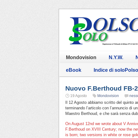
Mondovision
N.Y.W.
N
eBook
Indice di soloPols
Nuovo F.Berthoud FB-
19 Agosto
Mondovision
ness
Il 12 Agosto abbiamo scritto del quinto a
terminando l’articolo con l’annuncio di u
Maestro Berthoud, e che sarà senza dubb
On August 12nd we wrote about V Annive
F.Berthoud on XVIII Century; now the n
is born; two versions in white or rose go