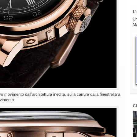
L’
Un
Ma
movimento dall’architettura inedita, sulla carrure dalla finestrella a
movimento
C