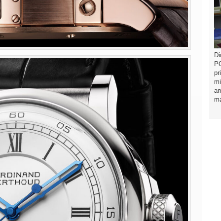
Di
PO
pr
mi
am
ma