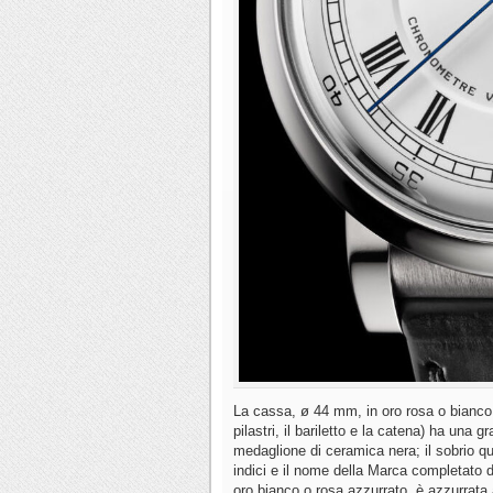
La cassa, ø 44 mm, in oro rosa o bianco c
pilastri, il bariletto e la catena) ha un
medaglione di ceramica nera; il sobrio q
indici e il nome della Marca completato 
oro bianco o rosa azzurrato, è azzurrata a