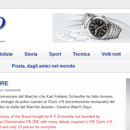
otizie
Storia
Sport
Tecnica
Volti noti
o
Posta, dagli amici nel mondo
2RE
un commento
nniversario del Marchio che Karl Fréderic Scheufrle ha fatto rivivere,
n orologio da polso ispirato al Clock n°6 (recentemente restaurato) del
io la stella del Marchio durante i Geneva Watch Days.
rsary of the Brand bought by K.F.Scheufele but founded by
ew Chronometer FB-2RE with many details inspired to FB Clock n°6,
ld and only 10 pieces for everyone.