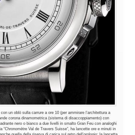
on un oblò sulla carrure a ore 10 (per ammirare l’architettura a
a grande corona dinamometrica (sistema di disaccoppiamento) con
uadrante nero o bianco a due livelli in smalto Gran Feu con analoghi
da “Chronomètre Val de Travers Suisse”, ha lancette ore e minuti in
nche quella della riserva di carica sul retro dell’orologio; la lancetta