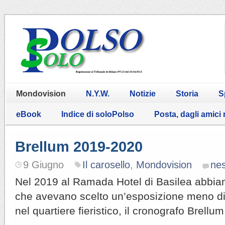
Mondovision
N.Y.W.
Notizie
Storia
S
eBook
Indice di soloPolso
Posta, dagli amici
Brellum 2019-2020
9 Giugno
Il carosello
,
Mondovision
ne
Nel 2019 al Ramada Hotel di Basilea abbiamo
che avevano scelto un’esposizione meno di
nel quartiere fieristico, il cronografo Brellum