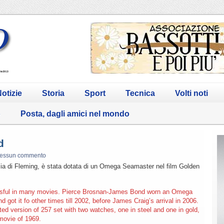
otizie
Storia
Sport
Tecnica
Volti noti
o
Posta, dagli amici nel mondo
d
essun commento
asia di Fleming, è stata dotata di un Omega Seamaster nel film Golden
cesful in many movies. Pierce Brosnan-James Bond worn an Omega
nd got it fo other times till 2002, before James Craig’s arrival in 2006.
ed version of 257 set with two watches, one in steel and one in gold,
movie of 1969.