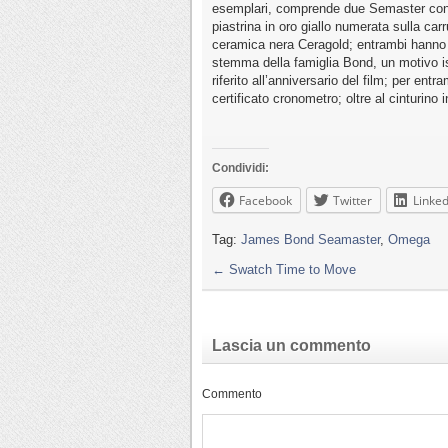
esemplari, comprende due Semaster con c
piastrina in oro giallo numerata sulla carr
ceramica nera Ceragold; entrambi hanno 
stemma della famiglia Bond, un motivo isp
riferito all’anniversario del film; per e
certificato cronometro; oltre al cinturino
Condividi:
Facebook
Twitter
Linked
Tag:
James Bond Seamaster
,
Omega
←
Swatch Time to Move
Lascia un commento
Commento