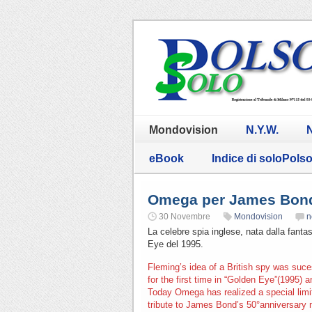
Mondovision
N.Y.W.
N
eBook
Indice di soloPols
Omega per James Bon
30 Novembre
Mondovision
n
La celebre spia inglese, nata dalla fant
Eye del 1995.
Fleming’s idea of a British spy was su
for the first time in “Golden Eye”(1995) a
Today Omega has realized a special limit
tribute to James Bond’s 50°anniversary 