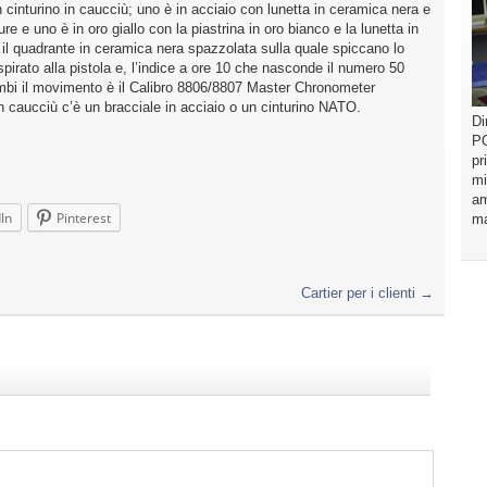
inturino in caucciù; uno è in acciaio con lunetta in ceramica nera e
ure e uno è in oro giallo con la piastrina in oro bianco e la lunetta in
il quadrante in ceramica nera spazzolata sulla quale spiccano lo
irato alla pistola e, l’indice a ore 10 che nasconde il numero 50
ntrambi il movimento è il Calibro 8806/8807 Master Chronometer
 in caucciù c’è un bracciale in acciaio o un cinturino NATO.
Di
PO
pr
mi
am
In
Pinterest
ma
Cartier per i clienti
→