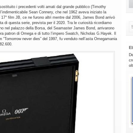
ostituito i precedenti volti amati dal grande pubblico (Timothy
’indimenticabile Sean Connery, che nel 1962 aveva iniziato la
 17° film JB, ce ne furono altri mentre dal 2006, James Bond arrivò
a di questa serie, prevista per il 2020. Tra le curiosità ricordiamo
ano nel palazzo della Borsa, del Seamaster James Bond, arrivarono
ra patron di Omega e di tutto l’impero Swatch, Nicholas G.Hayek. Il
lm “Tomorrow never dies” del 1997, fu venduto nell’asta Omegamania
 82.600.
E
De
cr
ol