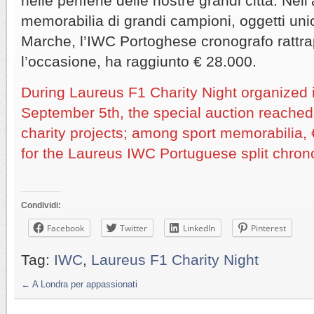
nelle periferie delle nostre grandi città. N
memorabilia di grandi campioni, oggetti unic
Marche, l’IWC Portoghese cronografo rattrap
l’occasione, ha raggiunto € 28.000.
During Laureus F1 Charity Night organized 
September 5th, the special auction reached
charity projects; among sport memorabilia,
for the Laureus IWC Portuguese split chron
Condividi:
Facebook
Twitter
LinkedIn
Pinterest
Tag:
IWC
,
Laureus F1 Charity Night
←
A Londra per appassionati