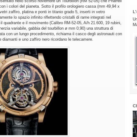
resentato nello scorso novembre un Tourbillon (RM 52-05) che Pharrell
con i colori del pianeta. Sotto il profilo orologiero cassa (mm 49,94 x
L’
i zaffiro, platina e ponti in titanio grado 5, inserti in vetro
nte lo spazio infinito riflettendo cristalli di rame integrati nel
Un
il quadrante e il movimento (Calibro RM-52-05, A/h 21.600, 19 rubini,
Ma
inerzia variabile, gabbia del tourbillon ø mm 0,90) una struttura di
ta con un lungo procedimento, richiama il casco degli astronauti con
ue diamanti e uno zaffiro nero ricordano le telecamere.
C