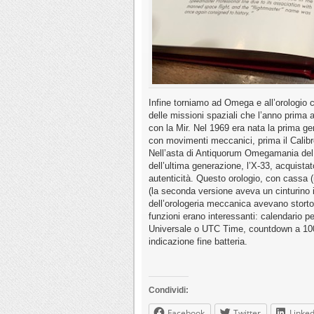
Infine torniamo ad Omega e all’orologio 
delle missioni spaziali che l’anno prima
con la Mir. Nel 1969 era nata la prima gen
con movimenti meccanici, prima il Calibr
Nell’asta di Antiquorum Omegamania del 
dell’ultima generazione, l’X-33, acquista
autenticità. Questo orologio, con cassa 
(la seconda versione aveva un cinturino i
dell’orologeria meccanica avevano storto
funzioni erano interessanti: calendario 
Universale o UTC Time, countdown a 100 
indicazione fine batteria.
Condividi:
Facebook
Twitter
Linked