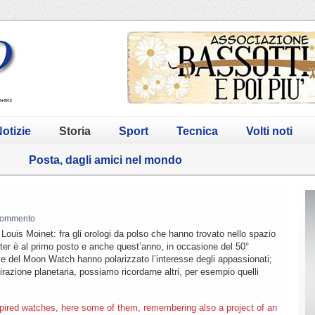
otizie
Storia
Sport
Tecnica
Volti noti
o
Posta, dagli amici nel mondo
commento
uis Moinet: fra gli orologi da polso che hanno trovato nello spazio
ter è al primo posto e anche quest’anno, in occasione del 50°
ve del Moon Watch hanno polarizzato l’interesse degli appassionati;
spirazione planetaria, possiamo ricordarne altri, per esempio quelli
pired watches, here some of them, remembering also a project of an