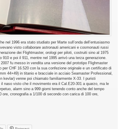
che nel 1996 era stato studiato per Marte sull’onda dell’entusiasmo
 avevano visto collaborare astronauti americani e cosmonauti russi
erazione dei Flightmaster, orologi per piloti, costruiti sino al 1975
o 910 e poi il 911, mentre nel 1995 arrivò una terza generazione.
2007 fu messo in vendita una versione del prototipo Flighmaster
to per CHF 16.520 con la sua confezione originale e un certificato di
(mm 44×49) in titanio e bracciale in acciaio Seamaster Professional,
n kevlar) venne poi chiamato familiarmente X-33. I puristi
 il naso visto che il movimento era il Cal.E20-301 a quarzo, ma le
perpetuo, alarm sino a 999 giorni tenendo conto anche del tempo
ore, cronografia a 1/100 di secondo con carica di 100 ore,
In
Pinterest