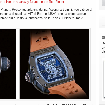
er to live, in a faraway future, on the Red Planet.
 Pianeta Rosso riguarda una donna, Valentina Sumini, ricercatrice al
 una borsa di studio al MIT di Boston (USA), che ha progettato un
tascienza, visto la lontananza fra la Terra e il Pianeta, ma è
E
De
cr
ol