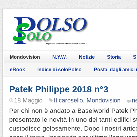
Mondovision
N.Y.W.
Notizie
Storia
S
eBook
Indice di soloPolso
Posta, dagli amici
Patek Philippe 2018 n°3
18 Maggio
Il carosello
,
Mondovision
n
Per chi non è andato a Baselworld Patek Phi
presentato le novità in uno dei tanti edifici 
custodisce gelosamente. Dopo i nostri artico