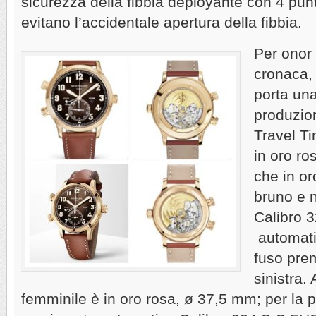
sicurezza della fibbia deployante con 4 punt
evitano l’accidentale apertura della fibbia.
Per onor 
cronaca, 
porta una
produzion
Travel T
in oro r
che in or
bruno e 
Calibro 
automati
fuso prem
sinistra.
femminile è in oro rosa, ø 37,5 mm; per la p