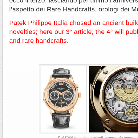
ecco il terzo, lasciando per ultimo l’annivers
l’aspetto dei Rare Handcrafts, orologi dei Me
Patek Philippe Italia chosed an ancient buil
novelties; here our 3° article, the 4° will pu
and rare handcrafts.
Ref.5208 ripetizione minuti, cronografo monopul