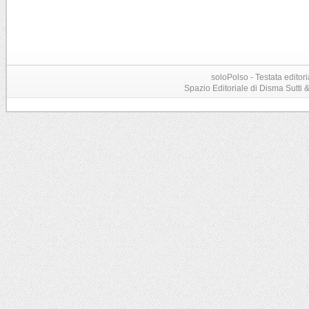
soloPolso - Testata editori
Spazio Editoriale di Disma Sutti & C