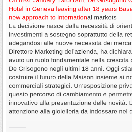
On next January 13rd/18th, De Grisogono wi
Hotel in Geneva leaving after 18 years Bas
new approach to internation
al markets
La decisione nasce dalla necessità di orien
investimenti a sostegno soprattutto della re
adegandosi alle nuove necessità dei mercat
Direttore Marketing del’azienda, ha dichiar
avuto un ruolo fondamentale nella crescita d
De Grisogono negli ultimi 18 anni. Oggi sti
costruire il futuro della Maison insieme ai no
commerciali strategici. Un’esposizione priv
questo percorso di cambiamento e permett
innovativo alla presentazione delle novità.
attenzione alla gioielleria da indossare nel 