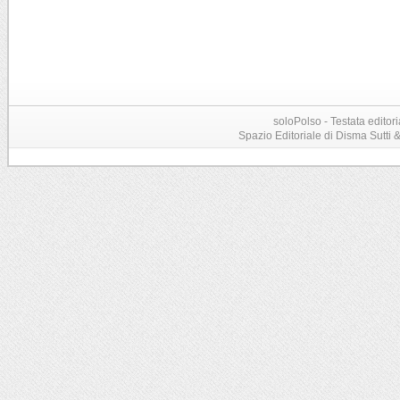
soloPolso - Testata editori
Spazio Editoriale di Disma Sutti & C