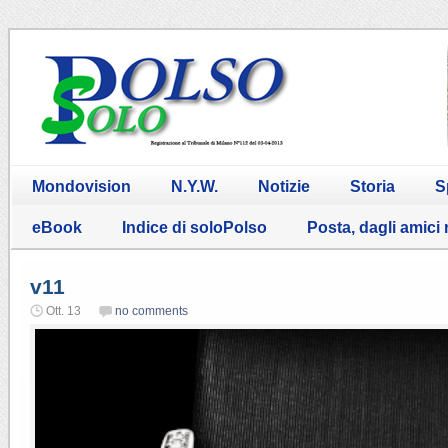
Mondovision
N.Y.W.
Notizie
Storia
S
eBook
Indice di soloPolso
Posta, dagli amici
v11
Ott. 13
no comments