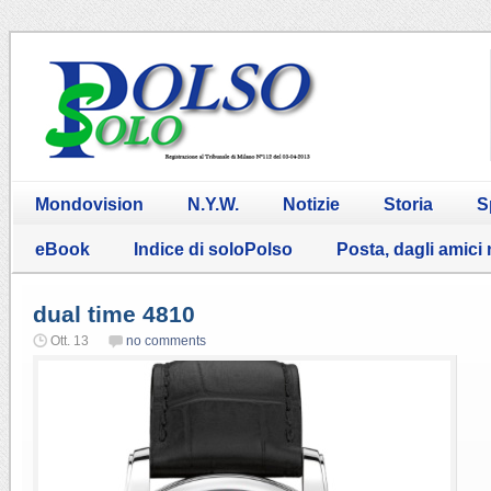
Mondovision
N.Y.W.
Notizie
Storia
S
eBook
Indice di soloPolso
Posta, dagli amici
dual time 4810
Ott. 13
no comments