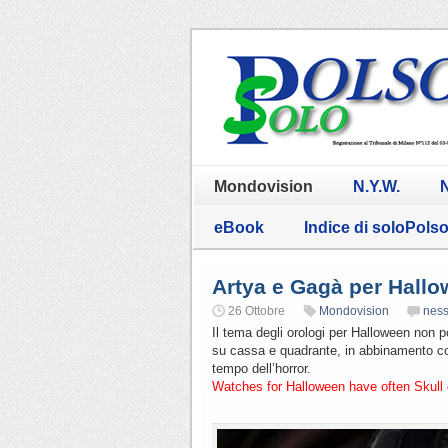
Mondovision
N.Y.W.
N
eBook
Indice di soloPols
Artya e Gagà per Hall
26 Ottobre
Mondovision
nes
Il tema degli orologi per Halloween non p
su cassa e quadrante, in abbinamento con
tempo dell’horror.
Watches for Halloween have often Skull o