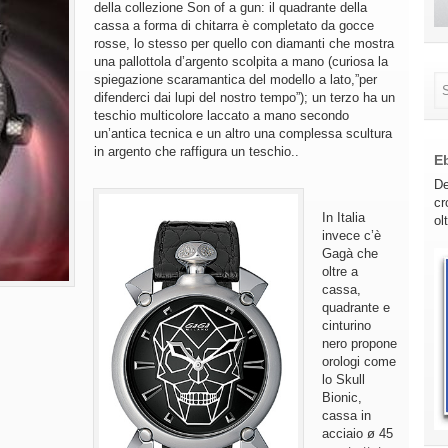
della collezione Son of a gun: il quadrante della
cassa a forma di chitarra è completato da gocce
rosse, lo stesso per quello con diamanti che mostra
una pallottola d’argento scolpita a mano (curiosa la
spiegazione scaramantica del modello a lato,”per
difenderci dai lupi del nostro tempo”); un terzo ha un
teschio multicolore laccato a mano secondo
un’antica tecnica e un altro una complessa scultura
in argento che raffigura un teschio..
E
De
cr
In Italia
ol
invece c’è
Gagà che
oltre a
cassa,
quadrante e
cinturino
nero propone
orologi come
lo Skull
Bionic,
cassa in
acciaio ø 45