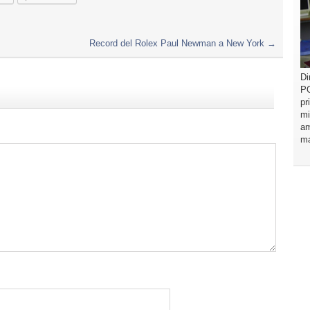
Record del Rolex Paul Newman a New York
→
Di
PO
pr
mi
am
ma