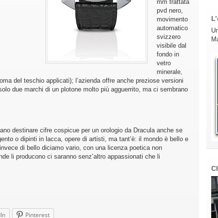
mm trattata
pvd nero,
L’
movimento
automatico
Un
svizzero
Ma
visibile dal
fondo in
vetro
minerale,
ma del teschio applicati); l’azienda offre anche preziose versioni
o solo due marchi di un plotone molto più agguerrito, ma ci sembrano
o destinare cifre cospicue per un orologio da Dracula anche se
nto o dipinti in lacca, opere di artisti, ma tant’è: il mondo è bello e
 invece di bello diciamo vario, con una licenza poetica non
nde li producono ci saranno senz’altro appassionati che li
C
In
Pinterest