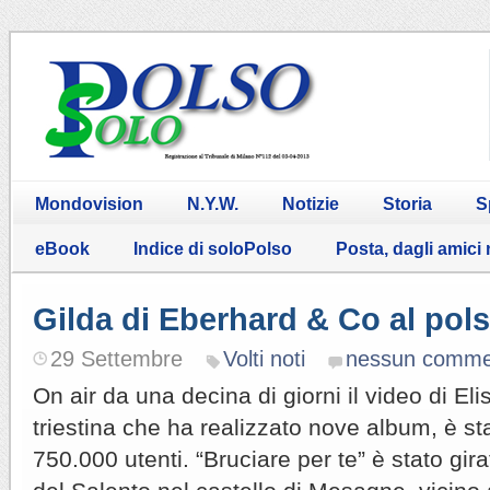
Mondovision
N.Y.W.
Notizie
Storia
S
eBook
Indice di soloPolso
Posta, dagli amici
Gilda di Eberhard & Co al pols
29 Settembre
Volti noti
nessun comme
On air da una decina di giorni il video di Eli
triestina che ha realizzato nove album, è sta
750.000 utenti. “Bruciare per te” è stato gir