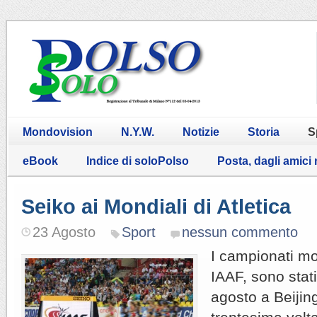
Mondovision
N.Y.W.
Notizie
Storia
S
eBook
Indice di soloPolso
Posta, dagli amici
Seiko ai Mondiali di Atletica
23 Agosto
Sport
nessun commento
I campionati mon
IAAF, sono stati
agosto a Beijin