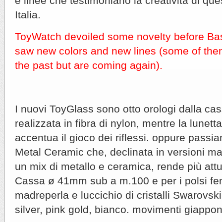
e linee che testimoniano la creatività di qu
Italia.
ToyWatch devoiled some novelty before Bas
saw new colors and new lines (some of the
the past but are coming again).
I nuovi ToyGlass sono otto orologi dalla ca
realizzata in fibra di nylon, mentre la lunett
accentua il gioco dei riflessi. oppure passi
Metal Ceramic che, declinata in versioni ma
un mix di metallo e ceramica, rende più attu
Cassa ø 41mm sub a m.100 e per i polsi fem
madreperla e luccichio di cristalli Swarovski;
silver, pink gold, bianco. movimenti giappon