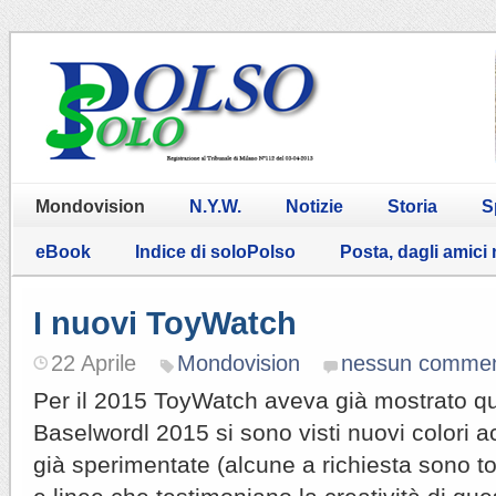
Mondovision
N.Y.W.
Notizie
Storia
S
eBook
Indice di soloPolso
Posta, dagli amici
I nuovi ToyWatch
22 Aprile
Mondovision
nessun comme
Per il 2015 ToyWatch aveva già mostrato q
Baselwordl 2015 si sono visti nuovi colori ac
già sperimentate (alcune a richiesta sono t