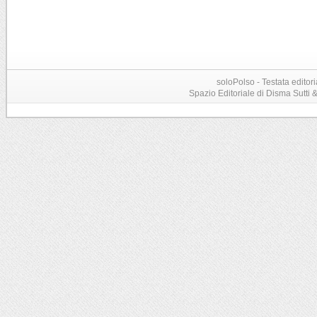
soloPolso - Testata editori
Spazio Editoriale di Disma Sutti & C