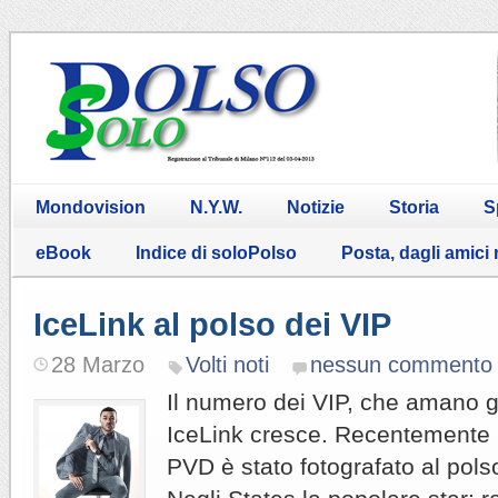
Mondovision
N.Y.W.
Notizie
Storia
S
eBook
Indice di soloPolso
Posta, dagli amici
IceLink al polso dei VIP
28 Marzo
Volti noti
nessun commento
Il numero dei VIP, che amano g
IceLink cresce. Recentemente i
PVD è stato fotografato al pol