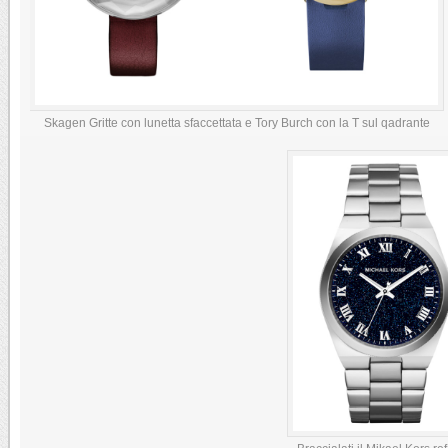
Skagen Gritte con lunetta sfaccettata e Tory Burch con la T sul qadrante