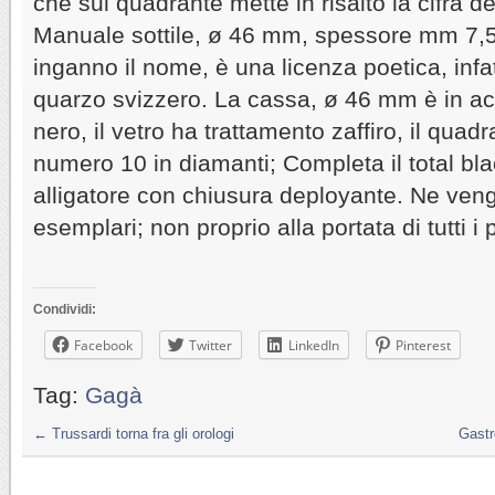
che sul quadrante mette in risalto la cifra de
Manuale sottile, ø 46 mm, spessore mm 7,5
inganno il nome, è una licenza poetica, infat
quarzo svizzero. La cassa, ø 46 mm è in ac
nero, il vetro ha trattamento zaffiro, il quadr
numero 10 in diamanti; Completa il total blac
alligatore con chiusura deployante. Ne veng
esemplari; non proprio alla portata di tutti i 
Condividi:
Facebook
Twitter
LinkedIn
Pinterest
Tag:
Gagà
←
Trussardi torna fra gli orologi
Gastr