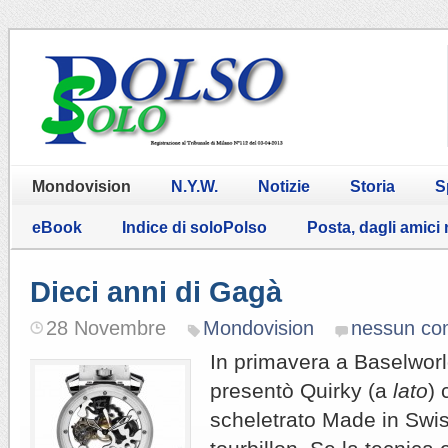
Mondovision
N.Y.W.
Notizie
Storia
S
eBook
Indice di soloPolso
Posta, dagli amici
Dieci anni di Gagà
28 Novembre
Mondovision
nessun c
In primavera a Baselworld
presentò Quirky (a
lato
)
scheletrato Made in Swi