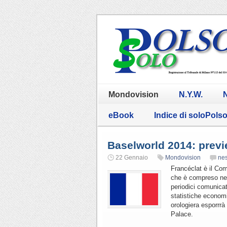
Mondovision
N.Y.W.
N
eBook
Indice di soloPols
Baselworld 2014: previ
22 Gennaio
Mondovision
ne
Francéclat è il Com
che è compreso nell
periodici comunicat
statistiche economi
orologiera esporrrà
Palace.