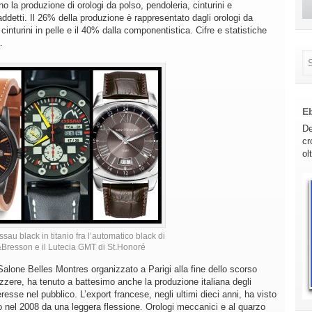
o la produzione di orologi da polso, pendoleria, cinturini e
etti. Il 26% della produzione è rappresentato dagli orologi da
cinturini in pelle e il 40% dalla componentistica. Cifre e statistiche
.
E
De
cr
ol
sau black in titanio fra l’automatico black di
Bresson e il Lutecia GMT di St.Honoré
Salone Belles Montres organizzato a Parigi alla fine dello scorso
zzere, ha tenuto a battesimo anche la produzione italiana degli
esse nel pubblico. L’export francese, negli ultimi dieci anni, ha visto
lo nel 2008 da una leggera flessione. Orologi meccanici e al quarzo