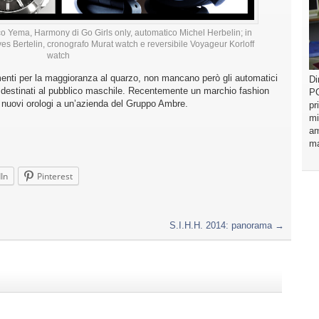
co Yema, Harmony di Go Girls only, automatico Michel Herbelin; in
es Bertelin, cronografo Murat watch e reversibile Voyageur Korloff
watch
imenti per la maggioranza al quarzo, non mancano però gli automatici
Di
i destinati al pubblico maschile. Recentemente un marchio fashion
PO
suoi nuovi orologi a un’azienda del Gruppo Ambre.
pr
mi
am
ma
In
Pinterest
S.I.H.H. 2014: panorama
→