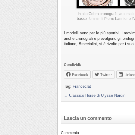
In alto Cobra cronografo, automati
basso femminili Pierre Lannier e Yv
I modelli sono per lo più sportivi, i mov
anche cronografi e prevalgono gli orolog
italiano, Braccialini, si è rivolto per i 
Condividi:
Facebook
Twitter
Linked
Tag:
Francéclat
←
Classico Horse di Ulysse Nardin
Lascia un commento
Commento