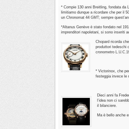
* Compie 130 anni Breitling, fondata da L
limitiamo dunque a ricordare che per il 5
un Chronomat 44 GMT; sempre quest’anno
*Altanus Genève è stato fondato nel 1914 
imprenditori napoletani, si sono inseriti
Chopard ricorda che 
produttori tedeschi d
cronometro L.U.C.1
* Victorinox, che per
festeggia invece le
Dieci anni fa Frede
l’idea non ci sareb
il bilanciere.
Ma è bello anche e