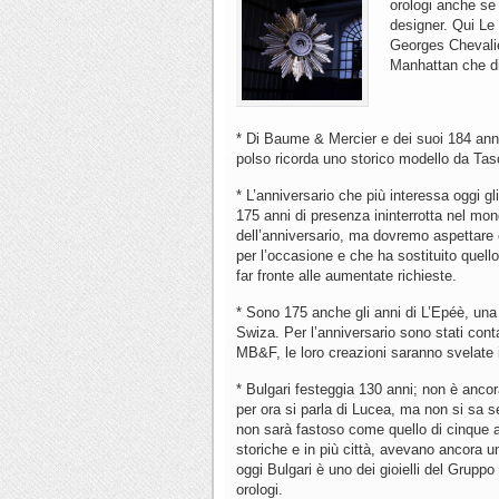
orologi anche se 
designer. Qui Le
Georges Chevalier
Manhattan che di
* Di Baume & Mercier e dei suoi 184 anni 
polso ricorda uno storico modello da Ta
* L’anniversario che più interessa oggi gl
175 anni di presenza ininterrotta nel mond
dell’anniversario, ma dovremo aspettare o
per l’occasione e che ha sostituito quell
far fronte alle aumentate richieste.
* Sono 175 anche gli anni di L’Epéè, una 
Swiza. Per l’anniversario sono stati cont
MB&F, le loro creazioni saranno svelate 
* Bulgari festeggia 130 anni; non è ancora
per ora si parla di Lucea, ma non si sa 
non sarà fastoso come quello di cinque an
storiche e in più città, avevano ancora una
oggi Bulgari è uno dei gioielli del Gruppo L
orologi.