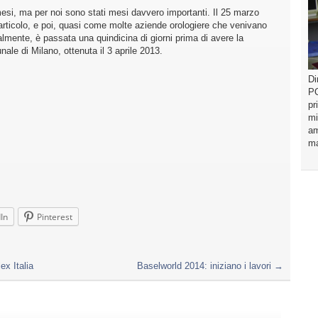
mesi, ma per noi sono stati mesi davvero importanti. Il 25 marzo
articolo, e poi, quasi come molte aziende orologiere che venivano
ialmente, è passata una quindicina di giorni prima di avere la
nale di Milano, ottenuta il 3 aprile 2013.
Di
PO
pr
mi
am
ma
In
Pinterest
x Italia
Baselworld 2014: iniziano i lavori
→