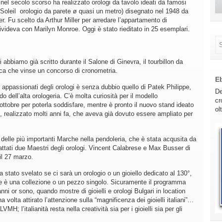
nel secolo scorso ha realizzato orologi da tavolo ideati da famosi
 Soleil orologio da parete ø quasi un metro) disegnato nel 1948 da
. Fu scelto da Arthur Miller per arredare l’appartamento di
videva con Marilyn Monroe. Oggi è stato rieditato in 25 esemplari.
abbiamo già scritto durante il Salone di Ginevra, il tourbillon da
sca che vinse un concorso di cronometria.
E
i appassionati degli orologi è senza dubbio quello di Patek Philippe,
De
o dell’alta orologeria. C’è molta curiosità per il modello
cr
ttobre per poterla soddisfare, mentre è pronto il nuovo stand ideato
ol
o, realizzato molti anni fa, che aveva già dovuto essere ampliato per
delle più importanti Marche nella pendoleria, che è stata acqusita da
attati due Maestri degli orologi. Vincent Calabrese e Max Busser di
il 27 marzo.
 stato svelato se ci sarà un orologio o un gioiello dedicato al 130°,
se è una collezione o un pezzo singolo. Sicuramente il programma
ni or sono, quando mostre di gioielli e orologi Bulgari in location
 volta attirato l’attenzione sulla “magnificenza dei gioielli italiani”…
VMH; l’italianità resta nella creatività sia per i gioielli sia per gli