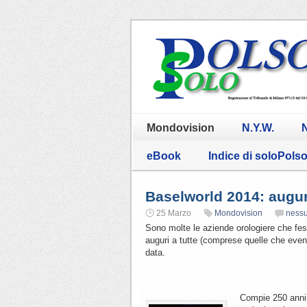
Mondovision
N.Y.W.
N
eBook
Indice di soloPols
Baselworld 2014: augu
25 Marzo
Mondovision
ness
Sono molte le aziende orologiere che fes
auguri a tutte (comprese quelle che event
data.
Compie 250 anni B