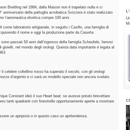
eon Breitling nel 1884; dalla Maison non è trapelato nulla e ci
L’
0° anniversario della pattuglia acrobatica Svizzera è stato realizzato
 l’aeronautica elvetica compie 100 anni.
Un
Ma
come laboratorio artigianale, in seguito i Casillo, una famiglia di
 acquisendo il nome e oggi la produzione parte da Caserta.
sono passati 50 anni dall’ingresso della famiglia Scheufele, famosi
i gioielli, nel mondo degli orologi. Questa data importante è legata al
963.
 il celebre coltellino rosso ha superato il secolo, con gli orologi
 nozze d’argento e ci sarà un modello speciale non ancora svelato.
rique Constant ideò il suo Heart beat: se avesse potuto brevettare
C
bero tanti quadranti con finestrelle opportunamente aperte a mostrare
ssere un apripista o in questo caso un apritendenza.