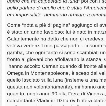
uomo che ha calpestato
la luna
” poi con i s
bello parlare di quello che è stato l’Ameri
era impossibile, nemmeno arrivare a cammin
Come “nota a piè di pagina” aggiungo di ave
è stato un anno favoloso: lui è nato in marz
Galantemente ha detto che non ci credeva, 
voleva vedere il mio passaporto….insomma 
gamba, che ogni tanto si sono scambiati u
fronte ai giovani che affollavano la stanza. 
hanno accolto Cernan quando di fronte all
Omega in Montenapoleone, è sceso dal veico
quello lasciato sulla luna (insieme a una m
questa non volontariamente), mi hanno anch
quando, negli anni ’90 alla Fiera di Vicenza, 
comandante Vladimir Dzhurov l’intera platea