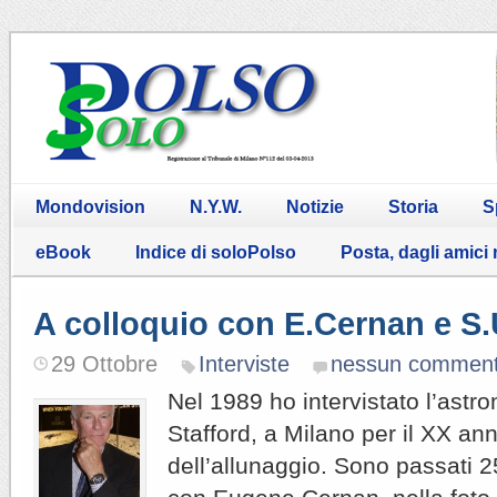
Mondovision
N.Y.W.
Notizie
Storia
S
eBook
Indice di soloPolso
Posta, dagli amici
A colloquio con E.Cernan e S
29 Ottobre
Interviste
nessun commen
Nel 1989 ho intervistato l’ast
Stafford, a Milano per il XX ann
dell’allunaggio. Sono passati 25