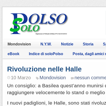
Mondovision
N.Y.W.
Notizie
Storia
S
eBook
Indice di soloPolso
Posta, dagli amici
Rivoluzione nelle Halle
10 Marzo
Mondovision
nessun comme
Un consiglio: a Basilea quest’anno munirsi d
raggiungere velocemente lo stand o meglio i
I nuovi padiglioni, le Halle, sono stati rivolu