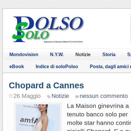
Mondovision
N.Y.W.
Notizie
Storia
S
eBook
Indice di soloPolso
Posta, dagli amici
Chopard a Cannes
26 Maggio
Notizie
nessun commento
La Maison ginevrina a
tenuto banco solo per il
molte star hanno conti