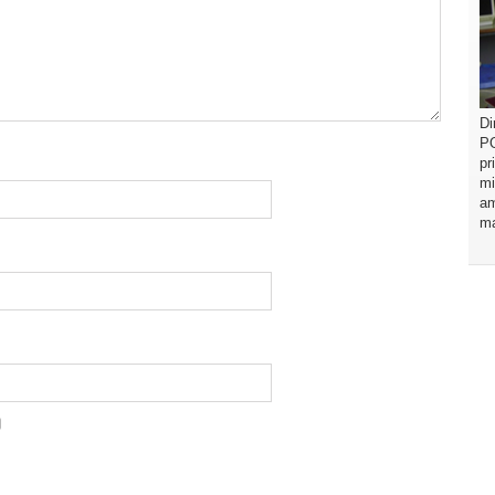
Di
PO
pr
mi
am
ma