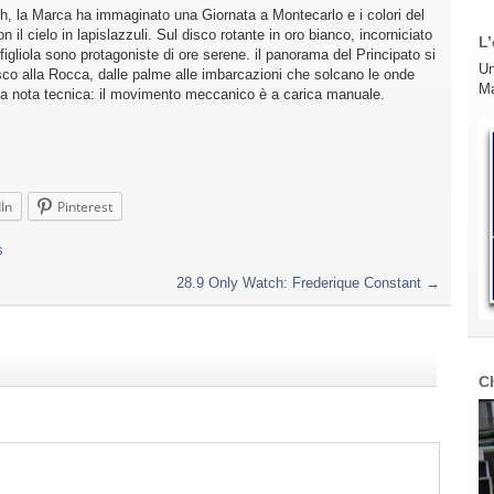
h, la Marca ha immaginato una Giornata a Montecarlo e i colori del
il cielo in lapislazzuli. Sul disco rotante in oro bianco, incorniciato
L’
liola sono protagoniste di ore serene. il panorama del Principato si
Un
co alla Rocca, dalle palme alle imbarcazioni che solcano le onde
Ma
ima nota tecnica: il movimento meccanico è a carica manuale.
In
Pinterest
s
28.9 Only Watch: Frederique Constant
→
C