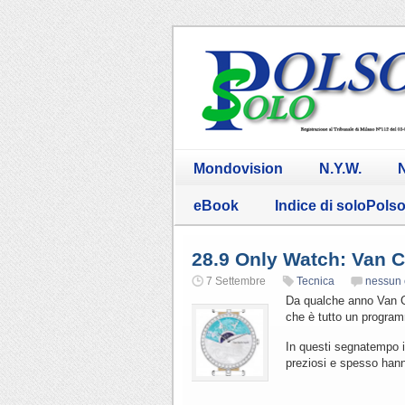
Mondovision
N.Y.W.
N
eBook
Indice di soloPols
28.9 Only Watch: Van C
7 Settembre
Tecnica
nessun
Da qualche anno Van Cl
che è tutto un program
In questi segnatempo i
preziosi e spesso hann