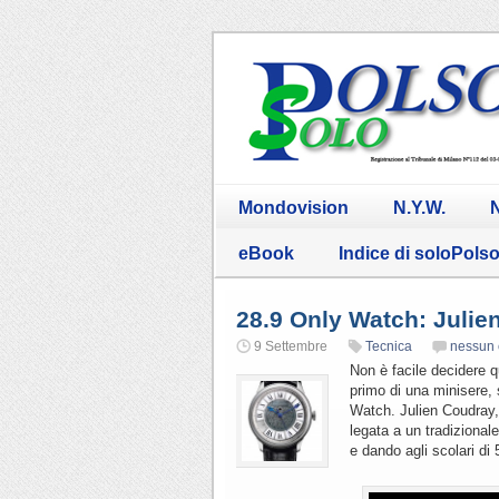
Mondovision
N.Y.W.
N
eBook
Indice di soloPols
28.9 Only Watch: Julie
9 Settembre
Tecnica
nessun
Non è facile decidere q
primo di una minisere, 
Watch. Julien Coudray, 
legata a un tradizional
e dando agli scolari di 