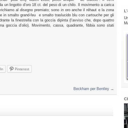
 da un lingotto d’oro 18 ct. del peso di un chilo. Il movimento a carica
ichiamo al disegno premiato; sono in oro anche il réhaut e la zona
L’
te in smalto grand-feu e smalto traslucido blu con
cartouche
per gli
Un
drante la finestrella con la goccia dipinta (l’avviso che, dopo quattro
Ma
na goccia d’olio). Movimento, cassa, quadrante, fibbia sono stati
In
Pinterest
Beckham per Bentley
→
C