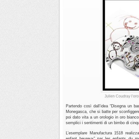
Julien Coudray l’oro
Partendo così dall’idea “Disegna un ba
Monegasca, che si batte per sconfiggere 
poi dato vita a un orologio in oro bian
semplici i sentimenti di un bimbo di cinq
L’esemplare Manufactura 1518 realizza
enfant heureux” par les enfants du m