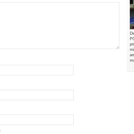
Di
PO
pr
mi
am
ma