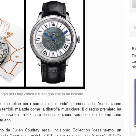
E
De
cr
ol
logio per Only Watch e il disegno che lo ha ispirato
mbino felice per i bambini del mondo”, promossa dall’Associazione
terribili malattie come la distrofia muscolare, il disegno premiato ha
co, cassa ø mm 39, nato da un’ispirazione semplice, così come sono
ue anni.
to da Julien Coudray reca l’incisione: Collection “dessine-moi un
onde “pour only watch 2013, pièce unique – de Suisse”. Il 95%