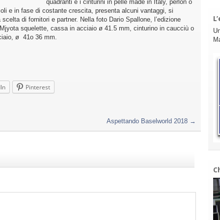
quadranti e i cinturini in pelle made in Italy, perlon o
li e in fase di costante crescita, presenta alcuni vantaggi, si
L’
scelta di fornitori e partner. Nella foto Dario Spallone, l’edizione
Mjyota squelette, cassa in acciaio ø 41.5 mm, cinturino in caucciù o
Un
acciaio, ø 41o 36 mm.
Ma
In
Pinterest
Aspettando Baselworld 2018
→
C