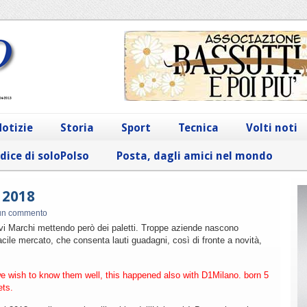
otizie
Storia
Sport
Tecnica
Volti noti
dice di soloPolso
Posta, dagli amici nel mondo
 2018
un commento
i Marchi mettendo però dei paletti. Troppe aziende nascono
acile mercato, che consenta lauti guadagni, così di fronte a novità,
we wish to know them well, this happened also with D1Milano. born 5
ts.