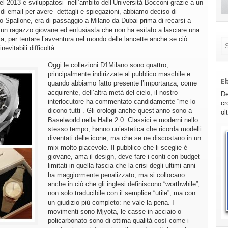
 2013 e sviluppatosi nell’ambito dell’Università Bocconi grazie a un
 di email per avere dettagli e spiegazioni, abbiamo deciso di
rio Spallone, era di passaggio a Milano da Dubai prima di recarsi a
un ragazzo giovane ed entusiasta che non ha esitato a lasciare una
lia, per tentare l’avventura nel mondo delle lancette anche se ciò
evitabili difficoltà.
Oggi le collezioni D1Milano sono quattro,
principalmente indirizzate al pubblico maschile e
E
quando abbiamo fatto presente l’importanza, come
acquirente, dell’altra metà del cielo, il nostro
De
interlocutore ha commentato candidamente “me lo
cr
dicono tutti”. Gli orologi anche quest’anno sono a
ol
Baselworld nella Halle 2.0. Classici e moderni nello
stesso tempo, hanno un’estetica che ricorda modelli
diventati delle icone, ma che se ne discostano in un
mix molto piacevole. Il pubblico che li sceglie è
giovane, ama il design, deve fare i conti con budget
limitati in quella fascia che la crisi degli ultimi anni
ha maggiormente penalizzato, ma si collocano
anche in ciò che gli inglesi definiscono “worthwhile”,
non solo traducibile con il semplice “utile”, ma con
un giudizio più completo: ne vale la pena. I
movimenti sono Mjyota, le casse in acciaio o
policarbonato sono di ottima qualità così come i