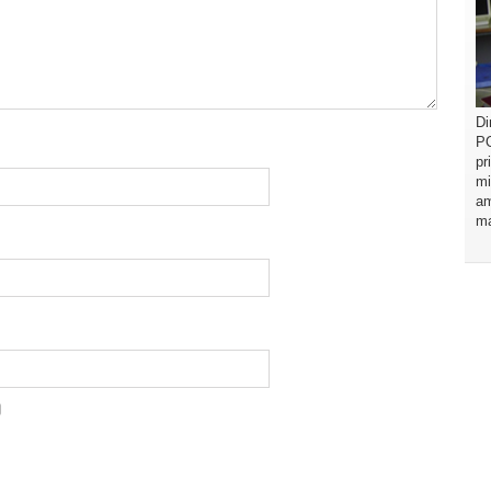
Di
PO
pr
mi
am
ma