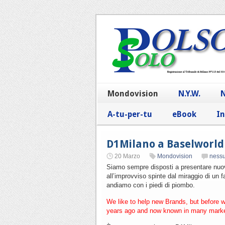
Mondovision
N.Y.W.
N
A-tu-per-tu
eBook
In
D1Milano a Baselworld
20 Marzo
Mondovision
ness
Siamo sempre disposti a presentare nuov
all’improvviso spinte dal miraggio di un f
andiamo con i piedi di piombo.
We like to help new Brands, but before 
years ago and now known in many marke