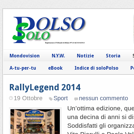
Mondovision
N.Y.W.
Notizie
Storia
A-tu-per-tu
eBook
Indice di soloPolso
P
RallyLegend 2014
19 Ottobre
Sport
nessun commento
Un’ottima edizione, que
una decina di anni si d
Soddisfatti gli organizza