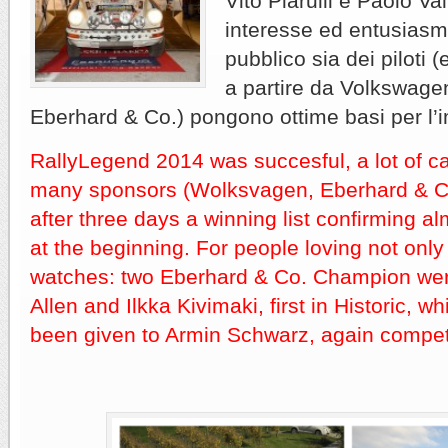
Vito Piarulli e Paolo Va
interesse ed entusiasm
pubblico sia dei piloti 
a partire da Volkswagen
Eberhard & Co.) pongono ottime basi per l’
RallyLegend 2014 was succesful, a lot of car
many sponsors (Wolksvagen, Eberhard & Co
after three days a winning list confirming a
at the beginning. For people loving not only
watches: two Eberhard & Co. Champion were
Allen and Ilkka Kivimaki, first in Historic, w
been given to Armin Schwarz, again competin