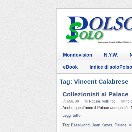
Mondovision
N.Y.W.
N
eBook
Indice di soloPols
Tag: Vincent Calabrese
Collezionisti al Palace
Mar. 09
Notizie
,
Volti noti
no 
Anche quest’anno il Palace accoglierà i M
Leggi tutto
Tag:
Baselworld
,
Jean Kazes
,
Palace
,
V