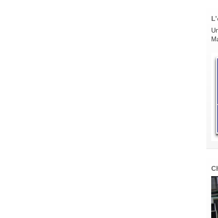
L’
Un
Ma
C