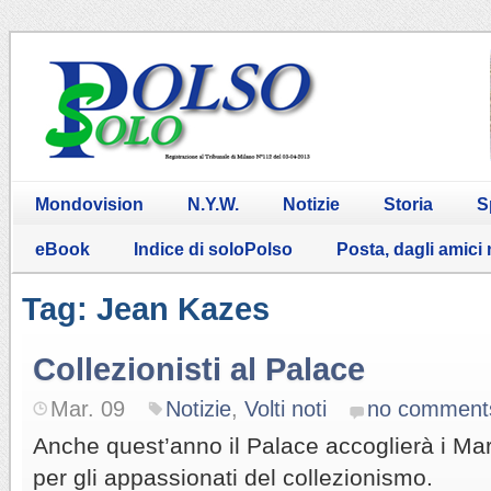
Mondovision
N.Y.W.
Notizie
Storia
S
eBook
Indice di soloPolso
Posta, dagli amici
Tag: Jean Kazes
Collezionisti al Palace
Mar. 09
Notizie
,
Volti noti
no comment
Anche quest’anno il Palace accoglierà i Mar
per gli appassionati del collezionismo.