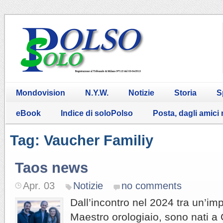
Mondovision
N.Y.W.
Notizie
Storia
S
eBook
Indice di soloPolso
Posta, dagli amici
Tag: Vaucher Familiy
Taos news
Apr. 03
Notizie
no comments
Dall’incontro nel 2024 tra un’im
Maestro orologiaio, sono nati a