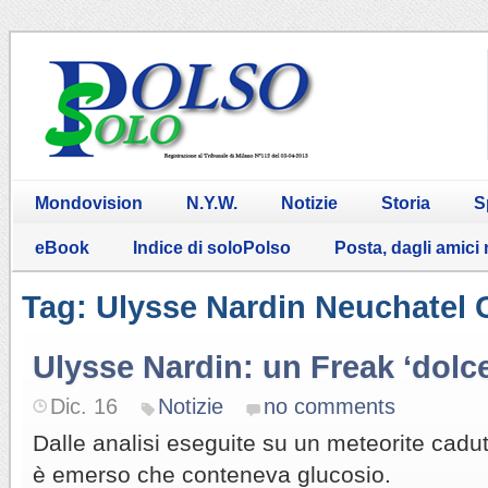
Mondovision
N.Y.W.
Notizie
Storia
S
eBook
Indice di soloPolso
Posta, dagli amici
Tag: Ulysse Nardin Neuchatel
Ulysse Nardin: un Freak ‘dolc
Dic. 16
Notizie
no comments
Dalle analisi eseguite su un meteorite cadut
è emerso che conteneva glucosio.