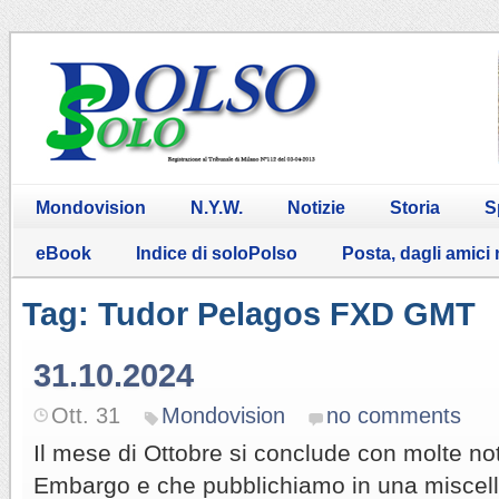
Mondovision
N.Y.W.
Notizie
Storia
S
eBook
Indice di soloPolso
Posta, dagli amici
Tag: Tudor Pelagos FXD GMT
31.10.2024
Ott. 31
Mondovision
no comments
Il mese di Ottobre si conclude con molte not
Embargo e che pubblichiamo in una miscella