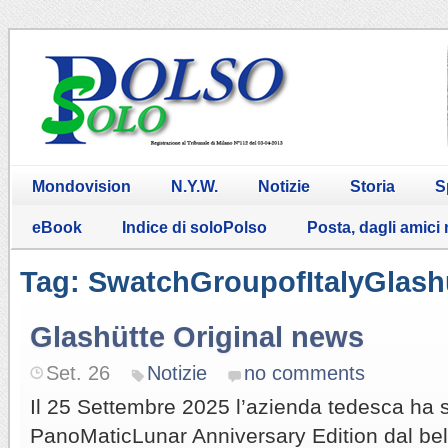
Mondovision
N.Y.W.
Notizie
Storia
S
eBook
Indice di soloPolso
Posta, dagli amici
Tag: SwatchGroupofItalyGlash
Glashütte Original news
Set. 26
Notizie
no comments
Il 25 Settembre 2025 l’azienda tedesca ha s
PanoMaticLunar Anniversary Edition dal bel