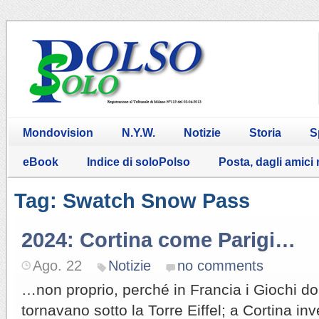
Mondovision
N.Y.W.
Notizie
Storia
S
eBook
Indice di soloPolso
Posta, dagli amici
Tag: Swatch Snow Pass
2024: Cortina come Parigi…
Ago. 22
Notizie
no comments
…non proprio, perché in Francia i Giochi d
tornavano sotto la Torre Eiffel; a Cortina inv