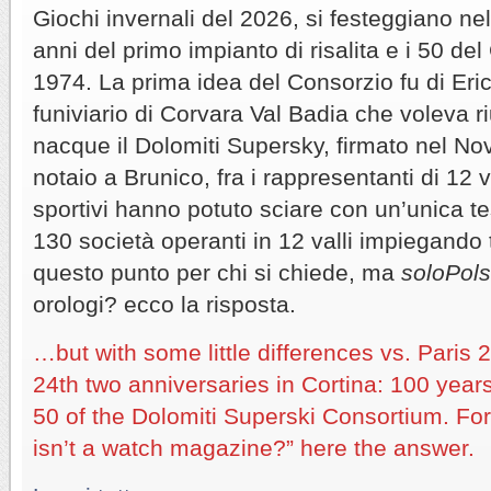
Giochi invernali del 2026, si festeggiano ne
anni del primo impianto di risalita e i 50 de
1974. La prima idea del Consorzio fu di Eri
funiviario di Corvara Val Badia che voleva riu
nacque il Dolomiti Supersky, firmato nel N
notaio a Brunico, fra i rappresentanti di 12 va
sportivi hanno potuto sciare con un’unica te
130 società operanti in 12 valli impiegando 
questo punto per chi si chiede, ma
soloPol
orologi? ecco la risposta.
…but with some little differences vs. Paris
24th two anniversaries in Cortina: 100 years o
50 of the Dolomiti Superski Consortium. Fo
isn’t a watch magazine?” here the answer.