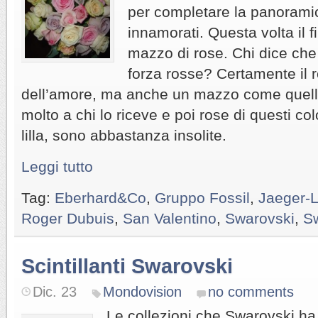
per completare la panoramic
innamorati. Questa volta il f
mazzo di rose. Chi dice ch
forza rosse? Certamente il r
dell’amore, ma anche un mazzo come quello
molto a chi lo riceve e poi rose di questi co
lilla, sono abbastanza insolite.
Leggi tutto
Tag:
Eberhard&Co
,
Gruppo Fossil
,
Jaeger-L
Roger Dubuis
,
San Valentino
,
Swarovski
,
S
Scintillanti Swarovski
Dic. 23
Mondovision
no comments
Le collezioni che Swarovski ha 