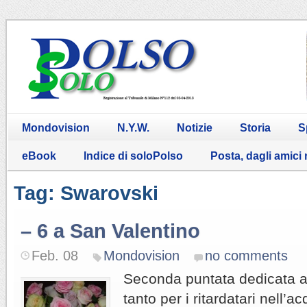
Mondovision
N.Y.W.
Notizie
Storia
S
eBook
Indice di soloPolso
Posta, dagli amici
Tag: Swarovski
– 6 a San Valentino
Feb. 08
Mondovision
no comments
Seconda puntata dedicata a
tanto per i ritardatari nell’a