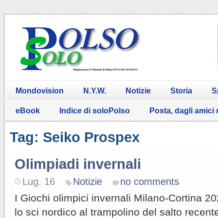
Mondovision
N.Y.W.
Notizie
Storia
S
eBook
Indice di soloPolso
Posta, dagli amici
Tag: Seiko Prospex
Olimpiadi invernali
Lug. 16
Notizie
no comments
I Giochi olimpici invernali Milano-Cortina 2
lo sci nordico al trampolino del salto rece