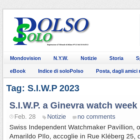
Mondovision
N.Y.W.
Notizie
Storia
S
eBook
Indice di soloPolso
Posta, dagli amici
Tag: S.I.W.P 2023
S.I.W.P. a Ginevra watch week
Feb. 28
Notizie
no comments
Swiss Independent Watchmaker Pavillion, o
Amarildo PIlo, accoglie in Rue Kléberg 25, 