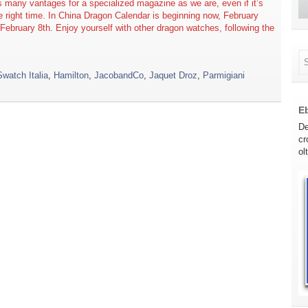
s many vantages for a specialized magazine as we are, even if it’s
the right time. In China Dragon Calendar is beginning now, February
on February 8th. Enjoy yourself with other dragon watches, following the
watch Italia
,
Hamilton
,
JacobandCo
,
Jaquet Droz
,
Parmigiani
E
De
cr
ol