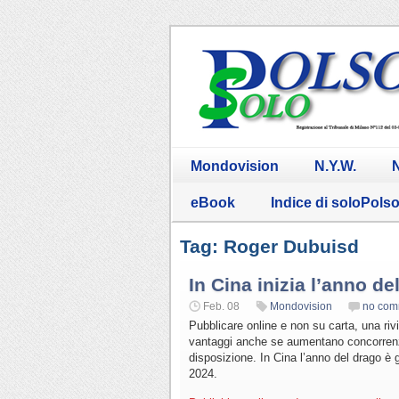
Mondovision
N.Y.W.
N
eBook
Indice di soloPols
Tag: Roger Dubuisd
In Cina inizia l’anno de
Feb. 08
Mondovision
no com
Pubblicare online e non su carta, una riv
vantaggi anche se aumentano concorrenza 
disposizione. In Cina l’anno del drago è 
2024.