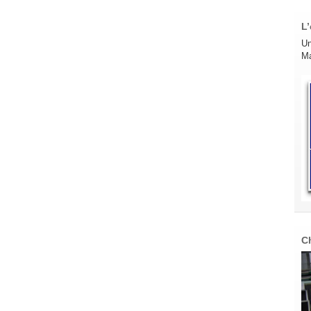
L’
Un
Ma
C