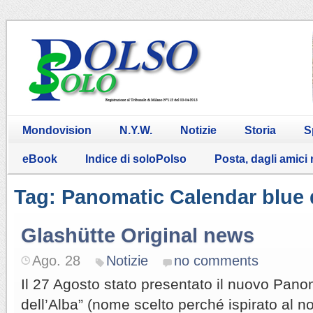
Mondovision
N.Y.W.
Notizie
Storia
S
eBook
Indice di soloPolso
Posta, dagli amici
Tag: Panomatic Calendar blue
Glashütte Original news
Ago. 28
Notizie
no comments
Il 27 Agosto stato presentato il nuovo Pano
dell’Alba” (nome scelto perché ispirato al no