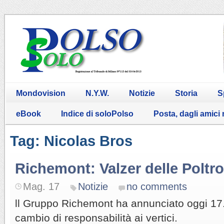
Mondovision
N.Y.W.
Notizie
Storia
S
eBook
Indice di soloPolso
Posta, dagli amici
Tag: Nicolas Bros
Richemont: Valzer delle Poltr
Mag. 17
Notizie
no comments
ll Gruppo Richemont ha annunciato oggi 17.
cambio di responsabilità ai vertici.