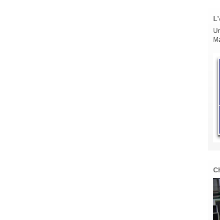
L’
Un
Ma
C