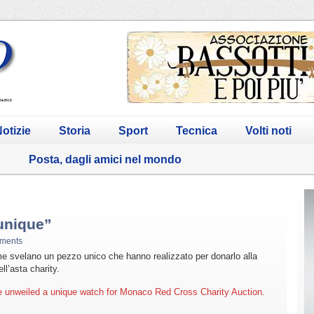
otizie
Storia
Sport
Tecnica
Volti noti
o
Posta, dagli amici nel mondo
 unique”
ments
Time svelano un pezzo unico che hanno realizzato per donarlo alla
l’asta charity.
e unweiled a unique watch for Monaco Red Cross Charity Auction.