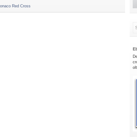
onaco Red Cross
E
De
cr
ol