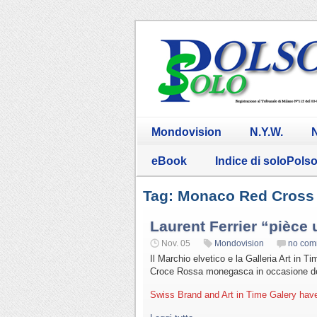
Mondovision
N.Y.W.
N
eBook
Indice di soloPols
Tag: Monaco Red Cross
Laurent Ferrier “pièce
Nov. 05
Mondovision
no com
Il Marchio elvetico e la Galleria Art in 
Croce Rossa monegasca in occasione del
Swiss Brand and Art in Time Galery hav